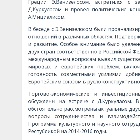
Греции Э.Венизелосом, встретился с 
Д.Куркуласом и провел политические ко
А.Мициалисом.
В беседе с Э.Венизелосом были проанализи
отношений в различных областях. Подтвер
и развитие. Особое внимание было уделен
двух стран соответственно в Российской Ф
международным вопросам выявил существе
мировых и европейских проблем, включ
готовность совместными усилиями доби
Европейским союзом в русло конструктивно
Торгово-экономические и инвестиционн
обсуждены на встрече с Д.Куркуласом. 
обстоятельно рассмотрены актуальные дву
вопросы сотрудничества и взаимодейс
Программа культурного и научного сотруд
Республикой на 2014-2016 годы.