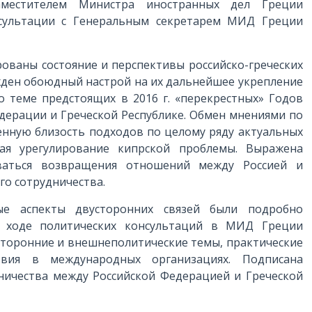
заместителем Министра иностранных дел Греции
нсультации с Генеральным секретарем МИД Греции
рованы состояние и перспективы российско-греческих
жден обоюдный настрой на их дальнейшее укрепление
о теме предстоящих в 2016 г. «перекрестных» Годов
едерации и Греческой Республике. Обмен мнениями по
нную близость подходов по целому ряду актуальных
ая урегулирование кипрской проблемы. Выражена
ваться возвращения отношений между Россией и
го сотрудничества.
ые аспекты двусторонних связей были подробно
В ходе политических консультаций в МИД Греции
сторонние и внешнеполитические темы, практические
твия в международных организациях. Подписана
ничества между Российской Федерацией и Греческой