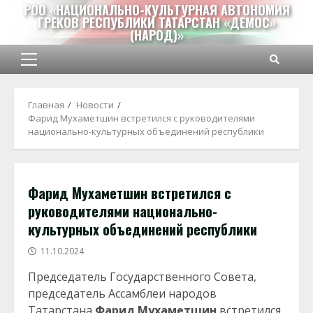
Перейти
РОО «НАЦИОНАЛЬНО-КУЛЬТУРНАЯ АВТОНОМИЯ
ГРЕКОВ РЕСПУБЛИКИ ТАТАРСТАН «ДЕМОС»
к
(НАРОД)»
содержимому
Основное
меню
Главная
Новости
Фарид Мухаметшин встретился с руководителями
национально-культурных объединений республики
Фарид Мухаметшин встретился с
руководителями национально-
культурных объединений республики
11.10.2024
Председатель Государственного Совета,
председатель Ассамблеи народов
Татарстана
Фарид Мухаметшин
встретился